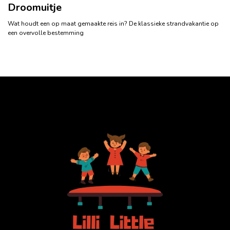
Droomuitje
Wat houdt een op maat gemaakte reis in? De klassieke strandvakantie op
een overvolle bestemming