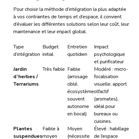
Pour choisir la méthode d’intégration la plus adaptée
à vos contraintes de temps et d’espace, il convient
d’évaluer les différentes solutions selon leur coût, leur
maintenance et leur impact global.
Type
Budget
Entretien
Impact
d’intégration
initial
quotidien
psychologique
et purificateur
Jardin
Très faible
Faible
Modéré : micro-
d’herbes /
(arrosage
focalisation
Terrariums
ciblé,
visuelle, apport
écosystème
olfactif
souvent
(aromates),
autonome
idéal pour
en bocal)
bureaux ou
cuisines.
Plantes
Faible à
Moyen
Élevé : habillage
suspendues
moyen
(nécessite
de l’espace