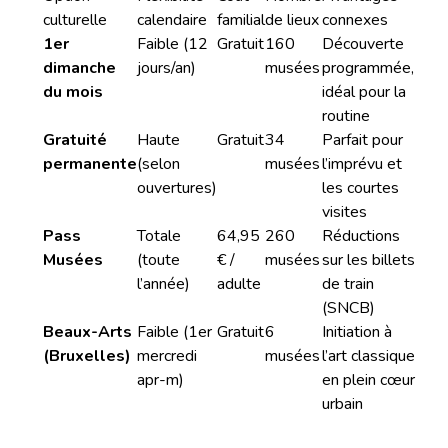
culturelle
calendaire
familial
de lieux
connexes
1er
Faible (12
Gratuit
160
Découverte
dimanche
jours/an)
musées
programmée,
du mois
idéal pour la
routine
Gratuité
Haute
Gratuit
34
Parfait pour
permanente
(selon
musées
l’imprévu et
ouvertures)
les courtes
visites
Pass
Totale
64,95
260
Réductions
Musées
(toute
€ /
musées
sur les billets
l’année)
adulte
de train
(SNCB)
Beaux-Arts
Faible (1er
Gratuit
6
Initiation à
(Bruxelles)
mercredi
musées
l’art classique
apr-m)
en plein cœur
urbain